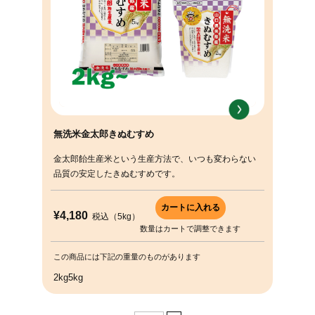
無洗米金太郎きぬむすめ
金太郎飴生産米という生産方法で、いつも変わらない
品質の安定したきぬむすめです。
¥4,180
税込
（5kg）
数量はカートで調整できます
この商品には下記の重量のものがあります
2kg
5kg