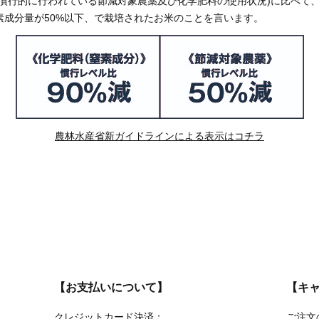
慣行的に行われている節減対象農薬及び化学肥料の使用状況)に比べて
素成分量が50%以下、で栽培されたお米のことを言います。
農林水産省新ガイドラインによる表示はコチラ
【お支払いについて】
【キ
クレジットカード決済：
ご注文