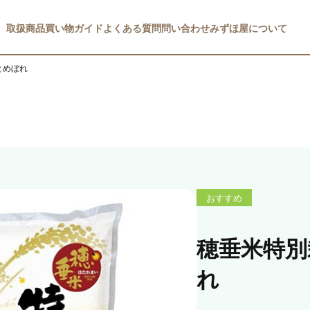
取扱商品
買い物ガイド
よくある質問
問い合わせ
みずほ屋について
とめぼれ
おすすめ
穂垂米特別
れ