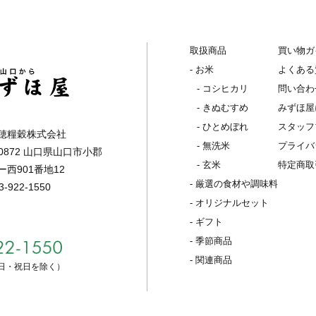
取扱商品
買い物ガ
- お米
よくある
- コシヒカリ
問い合わ
- きぬむすめ
みずほ屋
- ひとめぼれ
スタッフ
穂糧穀株式会社
- 無洗米
プライバ
0872 山口県山口市小郡
- 玄米
特定商取
西901番地12
- 厳選の食材や調味料
922-1550
- オリジナルセット
- ギフト
- 季節商品
- 関連商品
 土・日・祝日を除く）