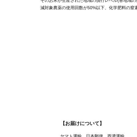
そのお米が生産された地域の慣行レベル(各地域の
減対象農薬の使用回数が50%以下、化学肥料の窒
【お届けについて】
ヤマト運輸、日本郵便、西濃運輸